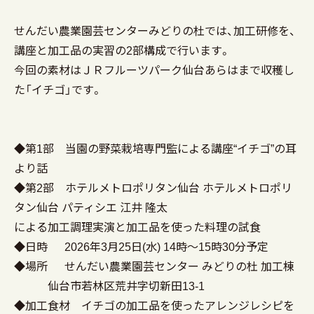
せんだい農業園芸センターみどりの杜では、加工研修を、
講座と加工品の実習の2部構成で行います。
今回の素材はＪＲフルーツパーク仙台あらはまで収穫し
た「イチゴ」です。
◆第1部 当園の野菜栽培専門監による講座“イチゴ”の耳
より話
◆第2部 ホテルメトロポリタン仙台 ホテルメトロポリ
タン仙台 パティシエ 江井 隆太
による加工調理実演と加工品を使った料理の試食
◆日時 2026年3月25日(水) 14時～15時30分予定
◆場所 せんだい農業園芸センター みどりの杜 加工棟
仙台市若林区荒井字切新田13-1
◆加工食材 イチゴの加工品を使ったアレンジレシピを