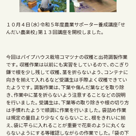
１０月４日（水）令和５年度農業サポーター養成講座「せ
んだい農楽校」第１３回講座を開校しました。
今回はパイプハウス栽培コマツナの収穫と出荷調製作業
です。収穫作業は以前にも実習をしているので、のこぎり
鎌で根を少し残して収穫、茎を折らないよう、コンテナに
向きを揃えて入れるなど受講生は手際よく収穫できてい
たようです。調製作業は、下葉や傷んだ葉などを取り除
き、作業中に茎を折らないよう注意することなどの説明
を行いました。受講生は、下葉等の取り除きや根の切り方
は手慣れたようで順調に作業を行いました。袋詰め作業
は規定の量目より少なくならないこと、根をきれいに揃
え、袋に平らに入れることが重要で花束のように丸くな
らないようにする等確認しながらの作業でした。「袋の下