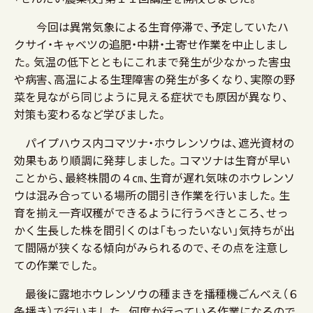
今回は異常気象による生育停滞で、予定していたハ
クサイ・キャベツの追肥・中耕・土寄せ作業を中止しまし
た。気温の低下とともにこれまで発生が少なかった害虫
や病害、高温による生理障害の発生が多くなり、実際の野
菜を見ながら同じように見える症状でも原因が異なり、
対策も変わるなど学びました。
パイプハウス内コマツナ・ホウレンソウは、遮光資材の
効果もあり順調に発芽しました。コマツナは生育が早い
ことから、最終株間の４㎝、生育が遅れ気味のホウレンソ
ウは混み合っている場所の間引き作業を行いました。生
育を揃え一斉収穫ができるように行うべきところ、せっ
かく生長した株を間引くのは「もったいない」気持ちが出
て間隔が狭くなる傾向がみられるので、その点を注意し
ての作業でした。
最後に露地ホウレンソウの種まきを播種機ごんべえ（６
条播き）で行いました。何度か行っている作業になるので