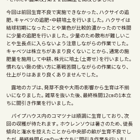
今回は前回生育不良で実施できなかった、ハクサイの追
肥、キャベツの追肥・中耕培土を行いました。ハクサイは
結球初期になったことや葉色が比較的濃かったので株間
に少量の追肥を行いました。少量のため散布が難しいこ
とや生長点に入らないよう注意しながらの作業でした。
キャベツは株立ちがあまり良くないことから、通常の施
肥量を施用して中耕、株元に培土（土寄せ）を行いました。
慣れない鍬の使い方に悪戦苦闘しながらの作業になり、
仕上がりはあまり良くありませんでした。
露地のカブは、発芽不良や大雨の影響から生育は不揃
いになりました。雑草を抜いた後、最終株間12㎝の1本立
ちに間引き作業を行いました。
パイプハウス内のコマツナは順調に生育しており、次
回の収穫が待たれます。ホウレンソウは暑さのため、徒長
傾向と潅水を控えたことから中央部の畝が生育不良でし
たが、最終株間６㎝の一本立ちに間引き作業を行いまし