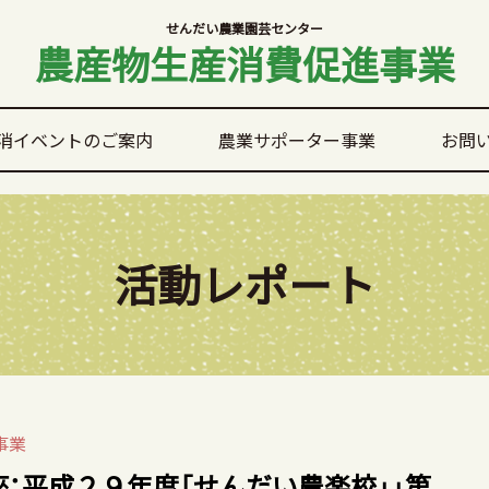
せんだい農業園芸センター
農産物生産消費促進事業
消イベントのご案内
農業サポーター事業
お問
活動レポート
事業
：平成２９年度「せんだい農楽校」」第