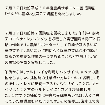
７月２７日（金）平成３０年度農業サポーター養成講座
「せんだい農楽校」第７回講座を開校しました。
７月２７日（金）第７回講座を開校しました。午前中、前々
回コマツナ・ホウレンソウを収穫した実習圃場の除草と石
拾い作業です。農業サポーターとして作業依頼の多い除
草作業です。暑い寒いに関係なく除草作業は必ず依頼が
あるので重要な作業の一つであることなどを説明し、実
習圃場の除草を実施しました。
午後からは、セルトレイを利用しハクサイ・キャベツの播
種をしました。播種時の注意点や方法について説明し、そ
の後セルトレイに培養土を入れ、ハクサイは７２穴、キャ
ベツは１２８穴のセルトレイに１穴／１粒播種しまし
た。１粒ずつの播種では得意な受講生もいれば、大変苦労
していた受講生もいたようです。その後覆土、潅水まで実