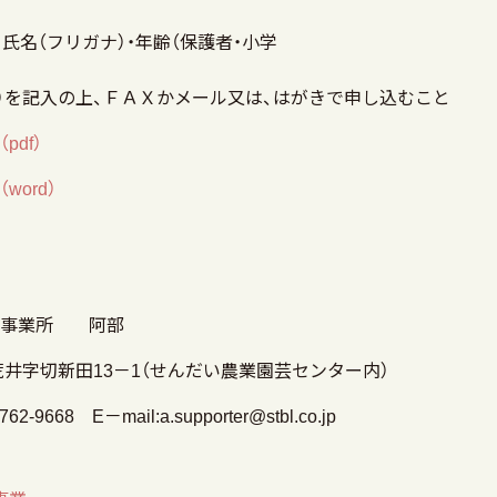
 氏名（フリガナ）・年齢（保護者・小学
生
先）を記入の上、ＦＡＸかメール又は、はがきで申し込むこと
df）
ord）
井事業所 阿部
井字切新田13－1（せんだい農業園芸センター内）
-9668 E－mail:a.supporter@stbl.co.jp