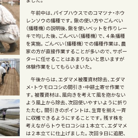
ました。
午前中は、パイプハウスでのコマツナ・ホウ
レンソウの播種です。鍬の使い方やごんべい
（播種機）の説明後、鍬を使いベットを作りレー
キで均した後、ごんべい（播種機）で、４条播種
を実施。ごんべい（播種機）での播種作業は、農
家の方が直接作業することが多いので、サポー
ターに任せることはあまりないと思いますが
体験作業をしてもらいまいた。
午後からは、エダマメ被覆資材除去、エダマ
メ・トウモロコシの間引き・中耕土寄せ作業で
す。被覆資材は、風向きを考えて風を抱かない
よう風上から除去、次回使いやすいように折り
たたむ。間引きのポイントは、生育を揃え一斉
に収穫できるようにすることです。残す株を
考えながらトウモロコシは１本立て、エダマメ
は２本立てに仕上げました。次回９日に追肥、