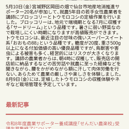
5月10日（金）宮城野区岡田の畑で仙台市地産地消推進サ
ポーター20名が参加して、就農5年目の若手女性農業者を
講師にブロッコリーとトウモロコシの定植作業を行いま
した。 ブロッコリーは、地元で端境期となる7月に収穫す
る「サードリーム」という品種です。暑さに弱い野菜なの
で栽培しにくい時期になりますが高値販売ができます。
トウモロコシは、最近注目の甘味の強いスーパースイート
系「おおもの88」という品種です。糖度が20度、重さ500g
以上になる付加価値の高い優良品種ですが、鳥獣害や害
虫による被害も多く、経営的にはリスクが大きくなりま
す。 講師の農業者からは、朝4時に収穫して、販売店の開
店前に納品するなどの苦労話や就農に至った経緯などを
聞きながら、腰をかがめながら額に汗して肉体労働を行
ない、あらためて農業の厳しさや楽しさを体験しました。
8月9日（金）には、定植したトウモロコシの収穫体験やネ
ギなど栽培管理を予定しています。
最新記事
令和8年度農業サポーター養成講座「せんだい農楽校」受
講生募集終了について