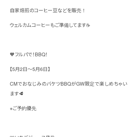
自家焙煎のコーヒー豆などを販売！
ウェルカムコーヒーもご準備してます☕️
🧡フルパで！BBQ！
【5月2日〜5月6日】
CMでおなじみのバケツBBQがGW限定で楽しめちゃい
ます🥩
※ご予約優先