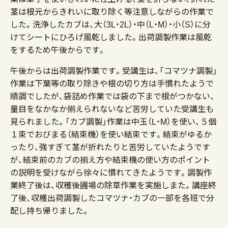
茎は根元からきれいに取り除く等注意しながらの作業で
した。洗浄したカブは、大（3L・2L）・中（L・M）・小（S）に分
けてシートにひろげ風乾しました。出荷調製作業は風乾
をするため午後からです。
午後からは出荷調製作業です。受講生は、「コマツナ調製」
作業は下葉等の取り除きや根の切り方は手慣れたようで
順調でしたが、袋詰め作業では袋の下まで根がつかない、
量目をなかなか揃えられないなど苦労していた受講生も
見られました。「カブ調製」作業は中玉（L・M）を使い、５個
１束でおびまる（結束機）を使い結束です。結束がゆるか
ったり、強すぎて茎が折れたりと苦労していたようです
が、結束前のカブの揃え方や結束機の使い方のポイント
の説明を受けながら徐々に慣れてきたようです。調製作
業終了後は、収穫後圃場の除草作業を実施しまた。講座終
了後、収穫出荷調製したコマツナ・カブの一部を各班で分
配し持ち帰りました。